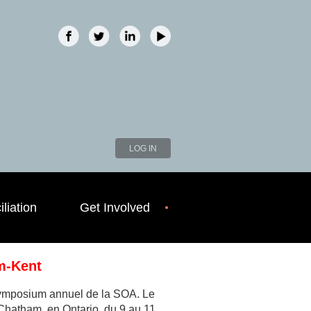
LOG IN
liation
Get Involved
m-Kent
 Symposium annuel de la SOA. Le
hatham, en Ontario, du 9 au 11