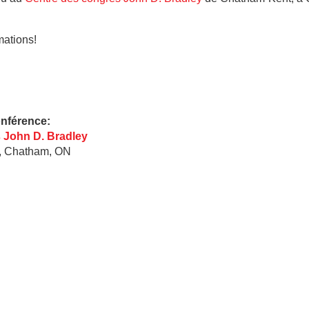
mations!
onférence:
 John D. Bradley
, Chatham, ON