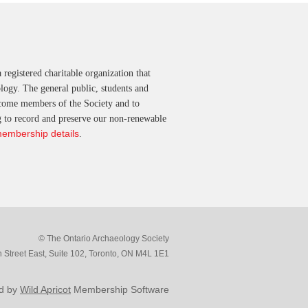
 registered charitable organization that
ology. The general public, students and
ecome members of the Society and to
ng to record and preserve our non-renewable
membership details
.
© The Ontario Archaeology Society
Street East, Suite 102, Toronto, ON M4L 1E1
d by
Wild Apricot
Membership Software