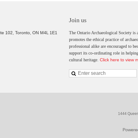
Join us
ite 102, Toronto, ON M4L 1E1
The Ontario Archaeological Society is a
promotes the ethical practice of archae
professional alike are encouraged to b
support its co-ordinating role in helpi
Click here to view 
cultural heritage.
1444 Queen 
Powere