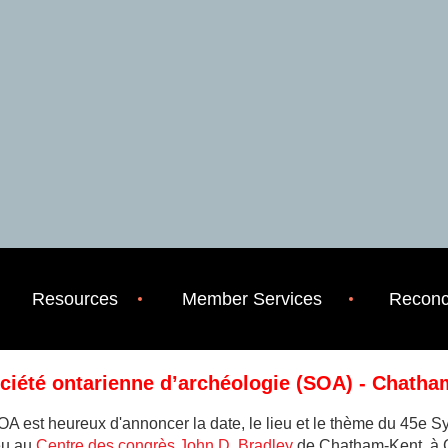
Resources
Member Services
Reconci
iété ontarienne d’archéologie (SOA)
- Chatha
SOA est heureux d'annoncer la date, le lieu et le thème du 45e
eu au
Centre des congrès John D. Bradley
de Chatham-Kent, à C